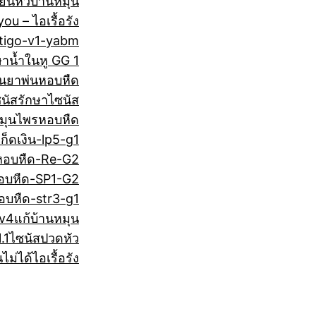
ียนหัวบ้านหมุน
ou – ไอเรื้อรัง
tigo-v1-yabm
ษา
น้ำในหู GG 1
น
ยาพ่นหอบหืด
นัส
รักษาไซนัส
มุนไพรหอบหืด
ก็ดเงิน-lp5-g1
หอบหืด-Re-G2
อบหืด-SP1-G2
อบหืด-str3-g1
 v4
แก้บ้านหมุน
.1
ไซนัสปวดหัว
ไม่ได้
ไอเรื้อรัง