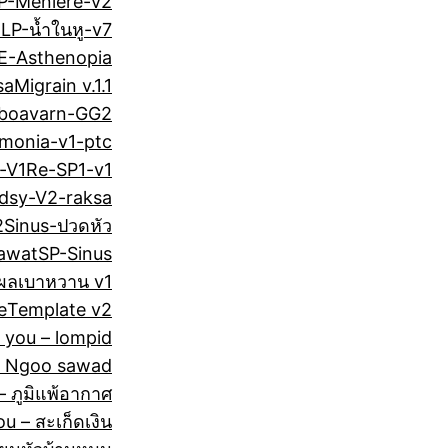
P-Meniere-v2
1
LP-น้ำในหู-v7
E-Asthenopia
sa
Migrain v.1.1
nboavarn-GG2
monia-v1-ptc
-V1
Re-SP1-v1
idsy-V2-raksa
2
Sinus-ปวดหัว
awat
SP-Sinus
ผลเบาหวาน v1
e
Template v2
 you – lompid
– Ngoo sawad
 ภูมิแพ้อากาศ
u – สะเก็ดเงิน