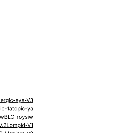
lergic-eye-V3
ic-1
atopic-ya
iw
BLC-roysiw
V.2
Lompid-V1