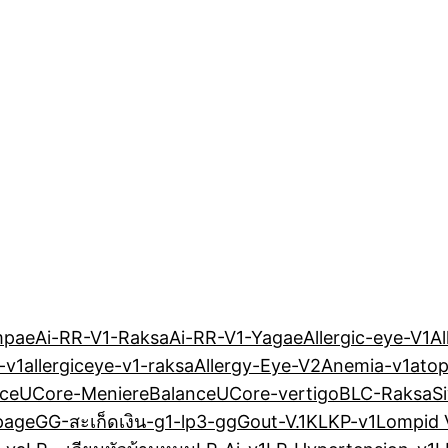
mpae
Ai-RR-V1-Raksa
Ai-RR-V1-Yagae
Allergic-eye-V1
Al
-v1
allergiceye-v1-raksa
Allergy-Eye-V2
Anemia-v1
atop
nceUCore-Meniere
BalanceUCore-vertigo
BLC-RaksaS
page
GG-สะเก็ดเงิน-g1-lp3-gg
Gout-V.1
KLKP-v1
Lompid 