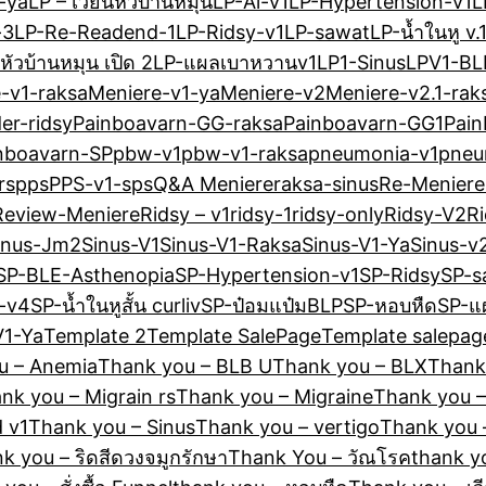
-ya
LP – เวียนหัวบ้านหมุน
LP-Ai-v1
LP-Hypertension-v1
L
-3
LP-Re-Readend-1
LP-Ridsy-v1
LP-sawat
LP-น้ำในหู v.
หัวบ้านหมุน เปิด 2
LP-แผลเบาหวานv1
LP1-Sinus
LPV1-BL
-v1-raksa
Meniere-v1-ya
Meniere-v2
Meniere-v2.1-rak
er-ridsy
Painboavarn-GG-raksa
Painboavarn-GG1
Pai
nboavarn-SP
pbw-v1
pbw-v1-raksa
pneumonia-v1
pneu
rspps
PPS-v1-sps
Q&A Meniere
raksa-sinus
Re-Meniere
Review-Meniere
Ridsy – v1
ridsy-1
ridsy-only
Ridsy-V2
R
inus-Jm2
Sinus-V1
Sinus-V1-Raksa
Sinus-V1-Ya
Sinus-v
SP-BLE-Asthenopia
SP-Hypertension-v1
SP-Ridsy
SP-s
น-v4
SP-น้ำในหูสั้น curliv
SP-ป๋อมแป๋มBLP
SP-หอบหืด
SP-แ
V1-Ya
Template 2
Template SalePage
Template salepag
u – Anemia
Thank you – BLB U
Thank you – BLX
Thank
nk you – Migrain rs
Thank you – Migraine
Thank you 
 v1
Thank you – Sinus
Thank you – vertigo
Thank you –
k you – ริดสีดวงจมูกรักษา
Thank You – วัณโรค
thank yo