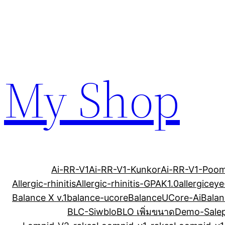
Skip
to
content
My Shop
Ai-RR-V1
Ai-RR-V1-Kunkor
Ai-RR-V1-Poo
Allergic-rhinitis
Allergic-rhinitis-GPAK1.0
allergiceye
Balance X v.1
balance-ucore
BalanceUCore-Ai
Bala
BLC-Siw
blo
BLO เพิ่มขนาด
Demo-Sale