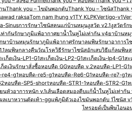
you – สั่งซื้อ Funnel
thank you – หอบหืด
Thank you – เว
วาน
Thank you – ไขมันพอกตับ
Thank You – ไซนัส
Thank y
sawad raksa
Tom nam lhung v1
TY KLPK
Vertigo-v1
Ver
a-Sinus
การรักษาไซนัส
คนแก่บ้านหมุน
งูสวัด v2.1
งูสวัดรัก
เท่ากันรักษา
ภูมิแพ้อากาศ
ยาน้ำในหูไม่เท่ากัน v4
ยาบ้านหมุ
ักษาบ้านหมุน
รักษาภูมิแพ้อากาศ
รักษาลมพิษ
รักษาอาการไซ
.1
ลมพิษกลางคืน
วัณโรค
วิธีรักษาไซนัสอักเสบ
วิธีแก้ลมพิษ
ส
สะเก็ดเงิน-LP1-G1
สะเก็ดเงิน-LP2-G1
สะเก็ดเงิน-lp4-G1
สะเ
ก็ดเงินรักษา
สั่งซื้อ
หอบหืด GG
หอบหืด v.2
หอบหืด-LP1-G1
-re4-g1
หอบหืด-re5-g1
หอบหืด-Re6-G1
หอบหืด-re7-g1
ห
G2
หอบหืด-SP5-short
หอบหืด-STR1-1
หอบหืด-STR2-G1
ห
ียนหัวอาการหนัก v.1
เส้นเลือดสมองตีบ
แก้น้ำในหูไม่เท่ากัน
ผลเบาหวานตัดเท้า-gg
แพ้ภูมิตัวเอง
ไขมันพอกตับ 1
ไซนัส v1
ไทรอยด์เป็นพิษ
ไอนอน