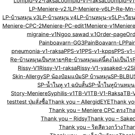
Lompid-V2-raksa
Loompid-v1-raksa
Loompid-v1
LP-Meniere-v2.1
LP-Meniere-v6
LP-Re-Mn
LP-บ้านหมุน v3
LP-บ้านหมุน v4
LP-บ้านหมุน-v5
LP-เวียน
Meniere-CPC-2
Meniere-PC-edit1
Meniere-v1
Meniere
migraine-v1
Ngoo sawad v.1
Order-page
Ord
Painboavarn-GG3
PainBoavarn-LP
Pai
pneumonia-v1-raksa
PPS-v1
PPS-v1-kpps
PPS-v1-
Re-บ้านหมุนเป็นๆหายๆ
Re-บ้านหมุนแค่นี้คงไม่เป็นไร
Rissy-V1
Rissy-V1-raksa
Rissy-V1-ya
saked-v2
S
Skin-Allergy
SP น้องป๋อมแป๋ม
SP บ้านหมุน
SP-BLBU
SP-น้ำในหู v1 ฉบับสั้น
SP-น้ำในหูบ้านหมุ
Story-Meniere
Syphilis-v1
TB-V1
TB-V1-Raksa
TB-
test
test ปุ่มสั่งซื้อ
Thank you – AllergidEYE
Thank yo
Thank you – Meniere CPC ตรง
Tha
Thank you – Ridsy
Thank you – Saked
Thank you – ริดสีดวงกว้าง
Than