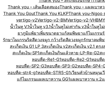
Thank you – สะเก็ดเงินรักษา
Thank 
Thank you – เส้นเลือดสมอง
Thank you – แผลเบาห
Thank You Gout
Thank You KLKP
Thank you-Ngoo 
vertigo-v2
Vertigo-v2-BM
Vertigo-v2-VHBM
Y
น้ำในหู V.1
น้ำในหู v3.1
น้ำในหูไม่เท่ากัน v3
น้ำในหูไม่
ยาภูมิแพ้
ยาเพิ่มขนาด
ยาแก้ลมพิษ
ยาแก้ไมเกรน
ร
รักษาไมเกรน
ริดสีดวงจมูก กว้าง
ริดสีดวงจมูกรักษา
ลมพิษ1
สะเก็ดเงิน G1 LP 3
สะเก็ดเงิน v2
สะเก็ดเงิน v2.1 ตรง
สะเก็ดเงิน-SP1
สะเก็ดเงินกินแล้วหาย-LP-Re-G2
สะเ
หอบหืด-Re1-G1
หอบหืด-Re2-G1
หอบหืด
หอบหืด-SP2-G3
หอบหืด-SP3-G2
หอบหืด-SP4-
หอบหืด-str4-g1
หอบหืด-STR5-G1
เวียนหัวบ้านหมุน
เว
แก้ไมเกรน
แผลเบาหวาน GG1
แผลเบาหวาน v.2
แ