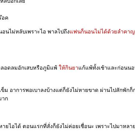
่หลับอีกเลย
ร๊อค
่นอนไม่หลับเพราะไอ พาลไปถึง
แฟนก็นอนไม่ได้ด้วยลำคาญ
ลอดลมอักเสบหรือภูมิแพ้
ให้กินยา
แก้แพ้ทั้งเช้าและก่อน
 3 เข็ม อาการพอเบาลงบ้างแต่ก็ยังไม่หายขาด ผ่านไปสักพักก็
ตมาก
ผมหายไอได้ ตอนแรกที่สั่งก็ยังไม่ค่อยเชื่อนะ เพราะไปมาห