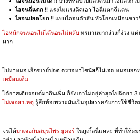
ไอจนนอนไม่ได้
!! บางทีหลับไปแล้วตื่นมาไอแล้วก็ไม
ไอจนฉี่แตก
!! แรงไม่แรงคิดเอา ไอฉี่แตกฉี่แตน
ไอจนปอดโยก
!! แบบไอจนตัวสั่น หัวโยกเหมือนชาว
ไอหนักจนนอนไม่ได้นอนไม่หลับ
ทรมานมากง่วงก็ง่วง แต
มาก
ไปหาหมอ เอ็กซเรย์ปอด ตรวจหาไซนัสก็ไม่เจอ หมอบอกห
เหมือนเดิม
ได้ยาสเตียรอยด์มากินเพิ่ม ก็ยังเอาไม่อยู่ล่าสุดไปฉีดยา
ไม่เจอสาเหตุ
รู้สึกท้อเพราะมันเป็นอุปสรรคกับการใช้ชีวิ
จนได้
มาเจอกับสมุนไพร ยูคอร์
ในกูเกิ้ลนี่แหละ ที่ทำให้
อย่าง สุดท้ายไม่หายไอเหมือนเดิม