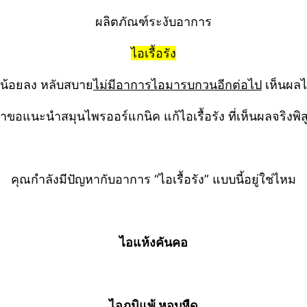
ผลิตภัณฑ์ระงับอาการ
ไอเรื้อรัง
ไอน้อยลง หลับสบาย
ไม่มีอาการไอมารบกวนอีกต่อไป
เห็นผลไ
าขอแนะนำสมุนไพรออร์แกนิค แก้ไอเรื้อรัง ที่เห็นผลจริงพิส
คุณกำลังมีปัญหากับอาการ “ไอเรื้อรัง” แบบนี้อยู่ใช่ไหม
ไอแห้งคันคอ
ไอภูมิแพ้ หอบหืด